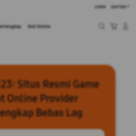
LOGIN
DAFTAR
Cari
Troli
Login/Sign-Up
Terlengkap
Slot Online
Cari
23: Situs Resmi Game
ot Online Provider
lengkap Bebas Lag