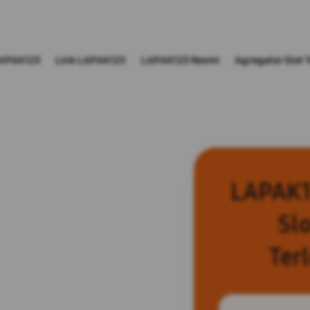
LAPAK123
Link LAPAK123
LAPAK123 Resmi
Agregator Slot 
LAPAK1
Sl
Ter