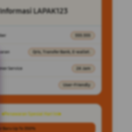
Informasi LAPAK123
ber
555.555
yaran
Qris, Transfer Bank, E-wallet.
mer Service
24 Jam
User-Friendly
Penawaran Spesial Hari Ini
 Baru Up To 350%