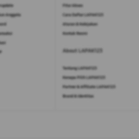
erupdate
Fitur Akses
kun Anggota
Cara Daftar LAPAK123
ord
Aturan & Kebijakan
ansaksi
Kontak Resmi
kasi
About LAPAK123
P
Tentang LAPAK123
Kenapa Pilih LAPAK123
Partner & Affiliate LAPAK123
Brand & Identitas