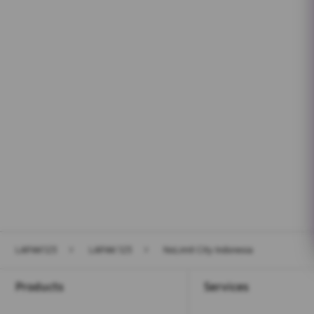
Layer Popup Close
LAPAK123
>
LAPAK 123
>
NoLimit City Indonesia
Footer Navigation
Products
Services