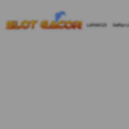
Skip
to
content
LAPAK123
Daftar 